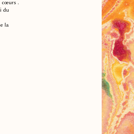
 cœurs .
i du
e la