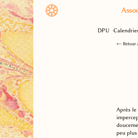
Assoc
DPU
Calendrie
← Retour a
Après le
impercep
doucemen
peu plus