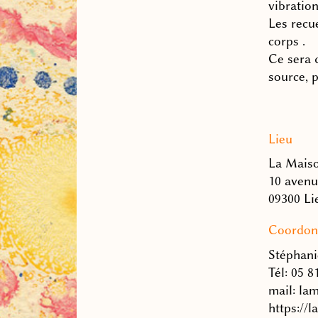
vibratio
Les recue
corps .
Ce sera 
source, 
Lieu
La Mais
10 avenu
09300 Li
Coordon
Stéphani
Tél: 05 8
mail: la
https://