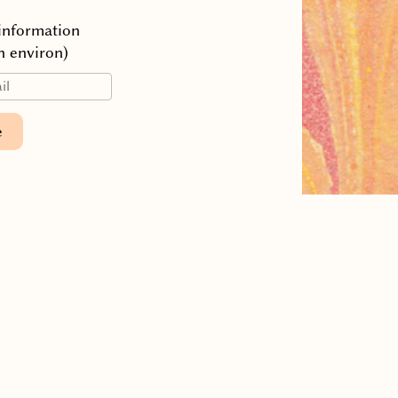
’information
n environ)