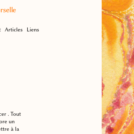
rselle
t
Articles
Liens
er . Tout
core un
ttre à la