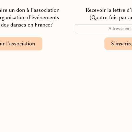
ire un don à l’association
Recevoir la lettre d
organisation d’événements
(Quatre fois par a
n des danses en France?
ir l’association
Association française des Danses de la Paix Universelle
Contacter l’association
Adhérer à l’association
© 2025
Mentions légales
Connexion à l’espace guides de DUP