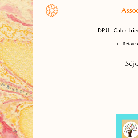
Assoc
DPU
Calendrie
← Retour a
Séj