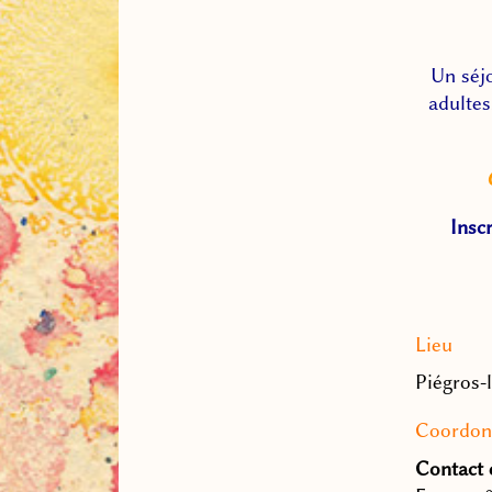
Un séjo
adultes
Insc
Lieu
Piégros-
Coordon
Contact e