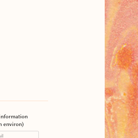
’information
n environ)