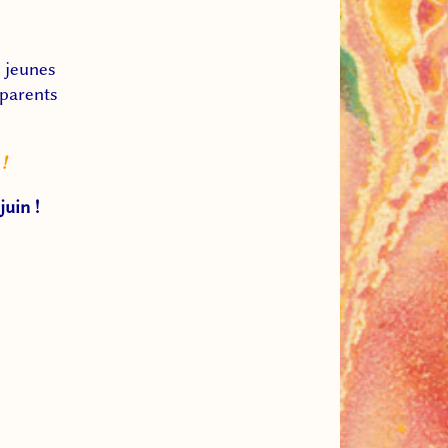
, jeunes
 parents
!
uin !