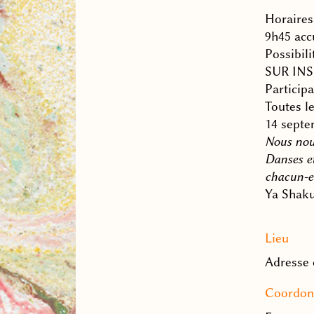
Horaires 
9h45 acc
Possibili
SUR INS
Particip
Toutes le
14 septe
Nous nou
Danses et
chacun-e
Ya Shakur
Lieu
Adresse 
Coordon