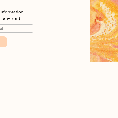
’information
n environ)