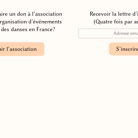
ire un don à l’association
Recevoir la lettre d
organisation d’événements
(Quatre fois par a
n des danses en France?
ir l’association
Association française des Danses de la Paix Universelle
Contacter l’association
Adhérer à l’association
© 2025
Mentions légales
Connexion à l’espace guides de DUP