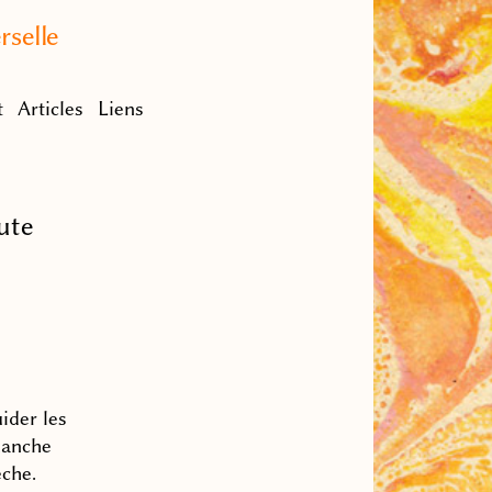
rselle
t
Articles
Liens
ute
ider les
manche
èche.