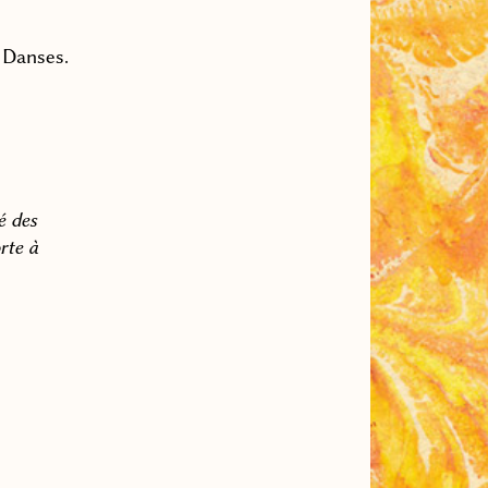
 Danses.
é des
rte à