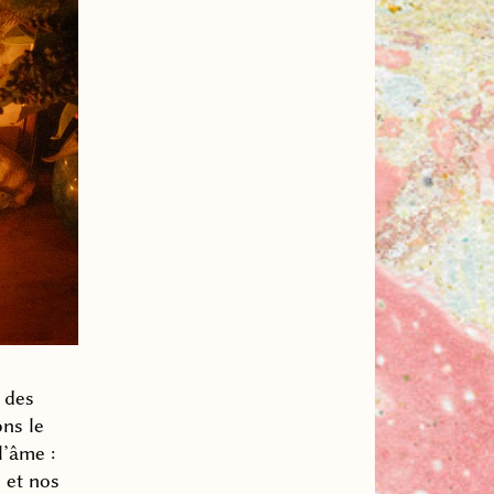
 des
ns le
l’âme :
 et nos