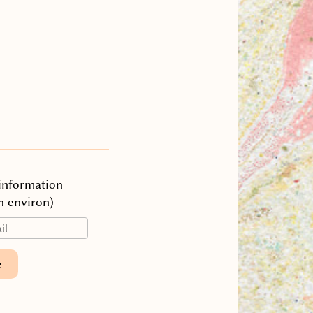
’information
n environ)