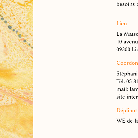
besoins 
Lieu
La Mais
10 avenu
09300 Li
Coordon
Stéphani
Tél: 05 8
mail: la
site inte
Dépliant
WE-de-la