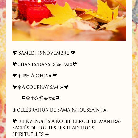
🧡
SAMEDI 15 NOVEMBRE 🧡
🧡CHANTS/DANSES de PAIX🧡
🧡☀️
15H À 22H15
☀️🧡
🧡☀️
A GOURNAY S/M
☀️🧡
💟☮✝☪🕉☸✡☯💟
☀️
CÉLÉBRATION DE SAMAIN/TOUSSAINT
☀️
🧡 BIENVENU(E)S A NOTRE CERCLE DE MANTRAS
SACRÉS DE TOUTES LES TRADITIONS
SPIRITUELLES
☀️