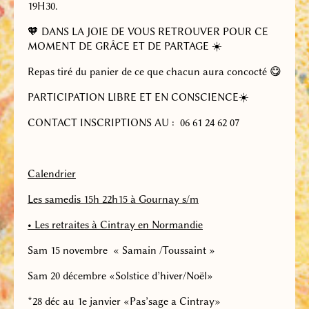
19H30.
🧡
DANS LA JOIE DE VOUS RETROUVER POUR CE
MOMENT DE GRÂCE ET DE PARTAGE
☀️
Repas tiré du panier de ce que chacun aura concocté
😋
PARTICIPATION LIBRE ET EN CONSCIENCE
☀️
CONTACT INSCRIPTIONS AU : 06 61 24 62 07
Calendrier
Les
samedis 15h 22h15 à Gournay s/m
•
Les retraites à Cintray en Normandie
Sam 15 novembre
« Samain /Toussaint »
Sam 20 décembre «Solstice d’hiver/Noël»
*
28 déc au 1e janvier «Pas’sage a Cintray
»