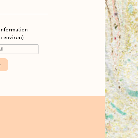
’information
n environ)