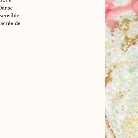
 Danse
 sensible
sacrée de