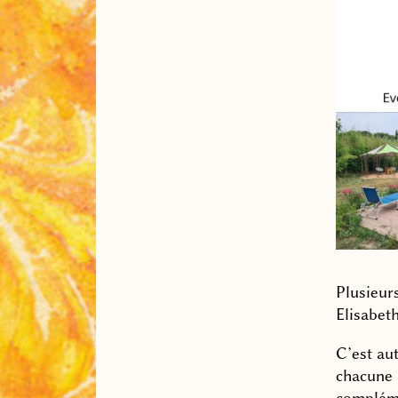
Plusieurs
Elisabet
C’est au
chacune 
compléme