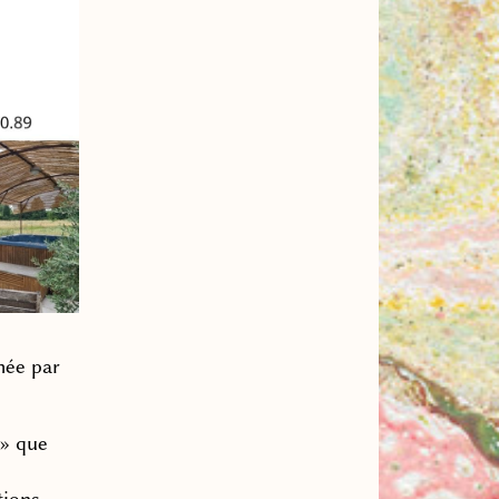
mée par
» que
tions