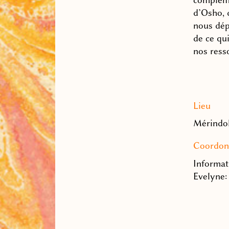
d’Osho, d
nous dépl
de ce qui
nos resso
Lieu
Mérindol
Coordon
Informat
Evelyne: